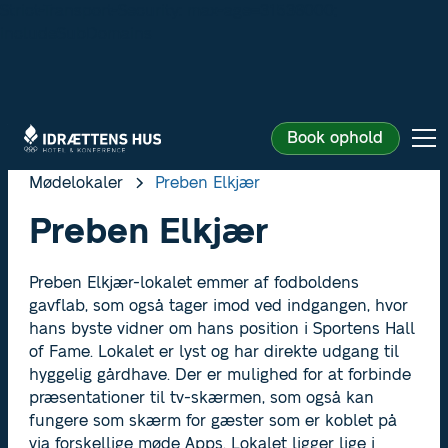
Strict-Transport-Security: max-age=31536000;
includeSubDomains
Book ophold
Mødelokaler
Preben Elkjær
Preben Elkjær
Preben Elkjær-lokalet emmer af fodboldens
gavflab, som også tager imod ved indgangen, hvor
hans byste vidner om hans position i Sportens Hall
of Fame. Lokalet er lyst og har direkte udgang til
hyggelig gårdhave. Der er mulighed for at forbinde
præsentationer til tv-skærmen, som også kan
fungere som skærm for gæster som er koblet på
via forskellige møde Apps. Lokalet ligger lige i