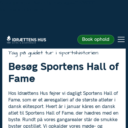
Strict-Transport-Security: max-age=31536000;
includeSubDomains
Book ophold
Tag på guidet tur i sportshistorien
Besøg Sportens Hall of
Fame
Hos Idrættens Hus fejrer vi dagligt Sportens Hall of
Fame, som er et æresgalleri af de største atleter i
dansk elitesport. Hvert år i januar kåres en dansk
atlet til Sportens Hall of Fame, der hædres med en
byste. Rundt på vores gangarealer står de smukke
byster opstillet. Vi opkalder vores møde- og