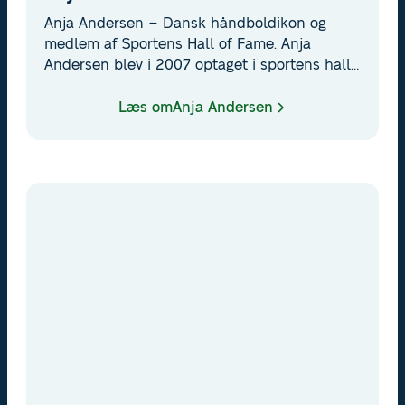
Anja Andersen – Dansk håndboldikon og
medlem af Sportens Hall of Fame. Anja
Andersen blev i 2007 optaget i sportens hall
of fame efter en karriere med OL-guld, VM-
titel og Europamesterskab. En pioner for
Læs om
Anja Andersen
kreativitet og mod i dansk håndbold.