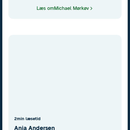
Læs om
Michael Mørkøv
2
min læsetid
Anja Andersen