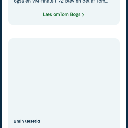
også en VM-finale i ’72 blev en del af Tom
Bogs’ imponerende historik. Bogs havde en
stålfast vilje til trods for en karriere som
Læs om
Tom Bogs
professionel bokser ikke just var selvsagt, da
han som barn blev sent på koloni for
underernærede børn.
2
min læsetid