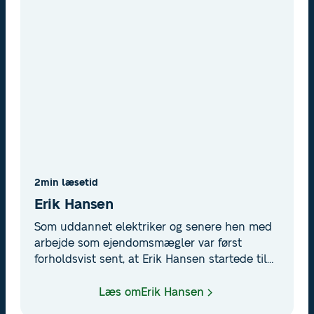
2
min læsetid
Erik Hansen
Som uddannet elektriker og senere hen med
arbejde som ejendomsmægler var først
forholdsvist sent, at Erik Hansen startede til
kajakroning og opdagede sit talent. Dog var
den sene start, overraskende nok, ikke nogen
Læs om
Erik Hansen
udfordring for en massiv medaljehøst. Med 37