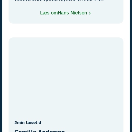
individuelle verdensmesterskaber og ti
holdtitler satte han nye standarder i
Læs om
Hans Nielsen
motorsportens verden og blev en legende på
to hjul.
2
min læsetid