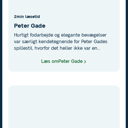
2
min læsetid
Peter Gade
Hurtigt fodarbejde og elegante bevægelser
var særligt kendetegnende for Peter Gades
spillestil, hvorfor det heller ikke var en
tilfældighed, at han lå nummer 1 på
verdensranglisten fra ’98-’01. Som en af de
Læs om
Peter Gade
mest succesfulde danske single-
badmintonspillere gennem tiden har Gade
taget talrige titler, hvor blandt andet 10
gange Copenhagen Masters er at nævne.