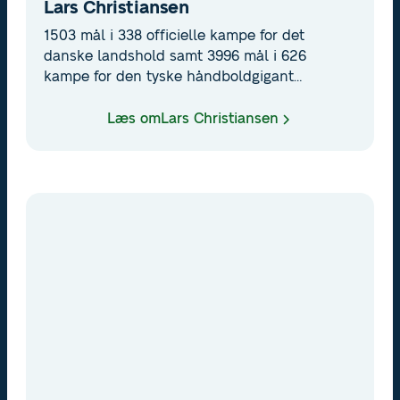
Lars Christiansen
1503 mål i 338 officielle kampe for det
danske landshold samt 3996 mål i 626
kampe for den tyske håndboldgigant
Flensburg-Handewitt kan de færreste
matche. Den målsikre venstrefløj opnåede en
Læs om
Lars Christiansen
perlerække af titler for bundesligaklubben.
På det danske landshold er 2 gange EM guld
samt VM sølv at nævne.