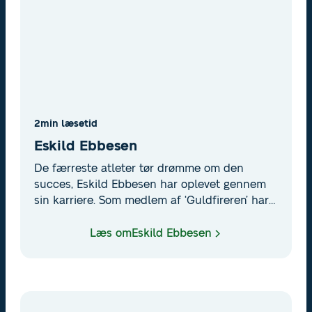
2
min læsetid
Eskild Ebbesen
De færreste atleter tør drømme om den
succes, Eskild Ebbesen har oplevet gennem
sin karriere. Som medlem af ‘Guldfireren’ har
Ebbesens skrabet en imponerende stribe af
medaljer sammen. En samling bestående af
Læs om
Eskild Ebbesen
henholdsvis 3 OL-guld, 2 OL-bronze, 6 VM-
guld og 2 VM-sølvmedaljer.