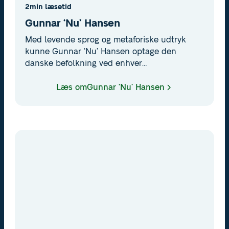
2
min læsetid
Gunnar ‘Nu’ Hansen
Med levende sprog og metaforiske udtryk
kunne Gunnar ‘Nu’ Hansen optage den
danske befolkning ved enhver
sportsbegivenhed. Med dækning af i alt 13
Olympiske Lege og senere hen en titel som
Læs om
Gunnar ‘Nu’ Hansen
ridder af Dannebrogsordenen er der ingen
tvivl om aftrykket på dansk sportsjournalistik.