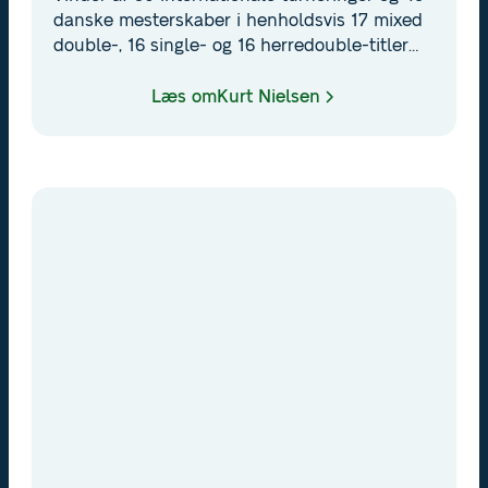
danske mesterskaber i henholdsvis 17 mixed
double-, 16 single- og 16 herredouble-titler
skriger af storhed. Den imponerende
sejrshøst gennem sin ungdoms såvel som
Læs om
Kurt Nielsen
professionelle karriere har gjort Kurt Nielsen
til Danmarks ubestridt største mandlige
tennisspiller gennem tiden.