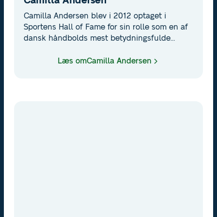
Camilla Andersen
Camilla Andersen blev i 2012 optaget i
Sportens Hall of Fame for sin rolle som en af
dansk håndbolds mest betydningsfulde
profiler. Camilla var playmaker på det danske
kvindelandshold, da de toppede
Læs om
Camilla Andersen
internationalt i 1990'rne. Hun var ikke bare en
brik i spillet – hun var arkitekten bag
angrebene. Hendes spilforståelse, blik for
afleveringer og evne til at læse spillet i
splitsekunder var i verdensklasse. Hun skabte
chancer, styrede tempoet og trak holdet op,
når det brændte på.