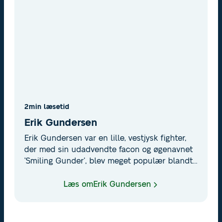
2
min læsetid
Erik Gundersen
Erik Gundersen var en lille, vestjysk fighter,
der med sin udadvendte facon og øgenavnet
’Smiling Gunder’, blev meget populær blandt
speedwayfans verden over. Da Gundersen i
1988 vandt det individuelle VM for tredje
Læs om
Erik Gundersen
gang, foregik det i Vojens. De danske kørere
satte sig på samtlige podiepladser.