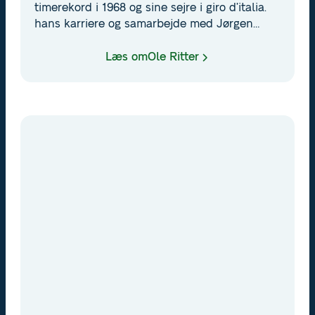
timerekord i 1968 og sine sejre i giro d’italia.
hans karriere og samarbejde med Jørgen
Leth har gjort ham til en legende i dansk
cykelsport.
Læs om
Ole Ritter