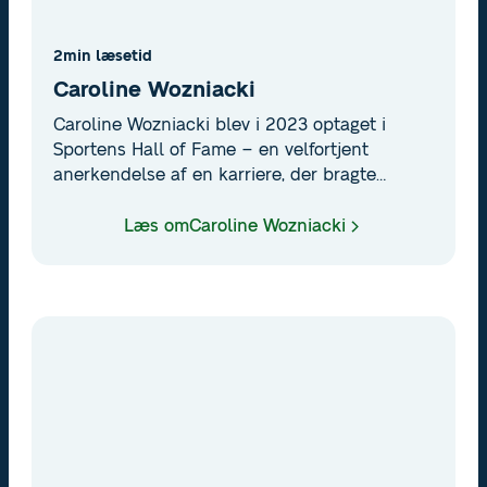
2
min læsetid
Caroline Wozniacki
Caroline Wozniacki blev i 2023 optaget i
Sportens Hall of Fame – en velfortjent
anerkendelse af en karriere, der bragte
hende helt til toppen af verdensranglisten og
kulminerede med en Grand Slam-titel. Hun er
Læs om
Caroline Wozniacki
ikke bare en af danmarks største atleter, men
et globalt ikon i tennissporten.