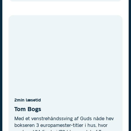
danske mesterskaber og tilsammen 12
medaljer fra VM- og EM-turneringer er
Hansen unægtelig blandt de absolut bedste
kajakroere i dansk historie.
2
min læsetid
Tom Bogs
Med et venstrehåndssving af Guds nåde hev
bokseren 3 europamester-titler i hus, hvor