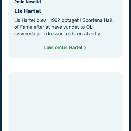
2
min læsetid
Lis Hartel
Lis Hartel blev i 1992 optaget i Sportens Hall
of Fame efter at have vundet to OL-
sølvmedaljer i dressur trods en alvorlig
lammelse. Hun blev en frontfigur for dansk
para-sport og kvinders deltagelse i ridesport.
Læs om
Lis Hartel