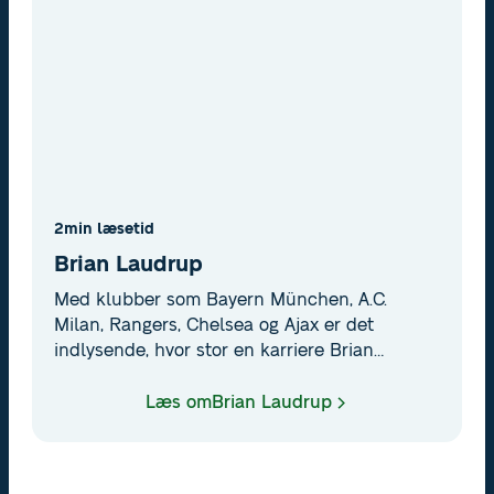
2
min læsetid
Brian Laudrup
Med klubber som Bayern München, A.C.
Milan, Rangers, Chelsea og Ajax er det
indlysende, hvor stor en karriere Brian
Laudrup havde. Triumfen ved EM i ’92 og 4
gange årets spiller i Danmark taler sit eget
Læs om
Brian Laudrup
tydelige sprog i fortællingen om en af dansk
fodbolds mest driblestærke offensivspillere.