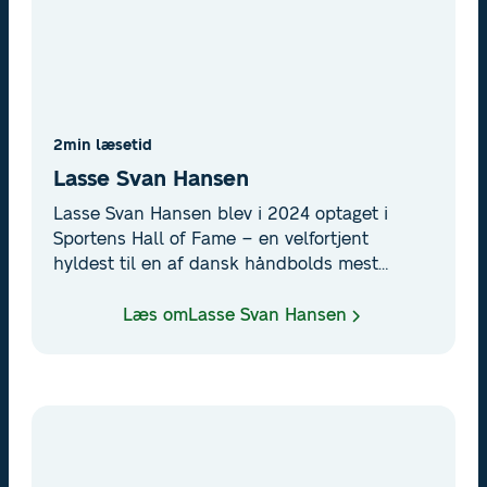
2
min læsetid
Lasse Svan Hansen
Lasse Svan Hansen blev i 2024 optaget i
Sportens Hall of Fame – en velfortjent
hyldest til en af dansk håndbolds mest
markante profiler. med OL-guld, VM-triumfer
og en lang klubkarriere i tysk topklasse har
Læs om
Lasse Svan Hansen
han sat et uudsletteligt aftryk i håndboldens
verden.