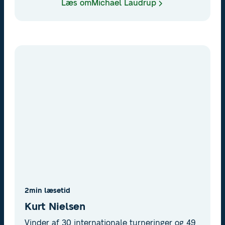
Laudrup, hvis fader og bror, Finn og Brian
Læs om
Michael Laudrup
Laudrup, også har optrådt på A-landsholdet i
fodbold, blev optaget i Hall of Fame i 2007.
2
min læsetid
Kurt Nielsen
Vinder af 30 internationale turneringer og 49