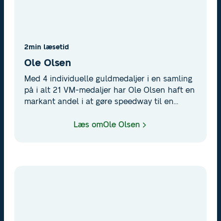
2
min læsetid
Ole Olsen
Med 4 individuelle guldmedaljer i en samling
på i alt 21 VM-medaljer har Ole Olsen haft en
markant andel i at gøre speedway til en
kendt sportsgren i Danmark. Det var tydeligt
fra start, at Olsen havde talent. Blot 4 år efter
Læs om
Ole Olsen
at have påbegyndt sin karriere blev han
dansk mester.