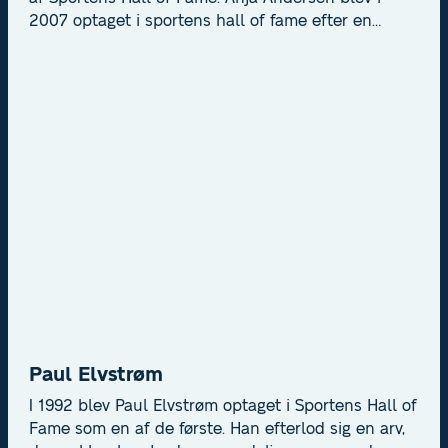
2007 optaget i sportens hall of fame efter en
karriere med OL-guld, VM-titel og
Europamesterskab. En pioner for kreativitet og mod
i dansk håndbold.
Paul Elvstrøm
I 1992 blev Paul Elvstrøm optaget i Sportens Hall of
Fame som en af de første. Han efterlod sig en arv,