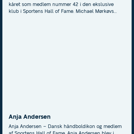
kåret som medlem nummer 42 i den ekslusive
klub i Sportens Hall of Fame. Michael Mørkøvs
optagelse i Sportens Hall of Fame markerer
kulminationen på en karriere, der er unik i dansk
idræt. Foto: Lars Møller
Anja Andersen
Anja Andersen – Dansk håndboldikon og medlem
af Sportens Hall of Fame. Anja Andersen blev i