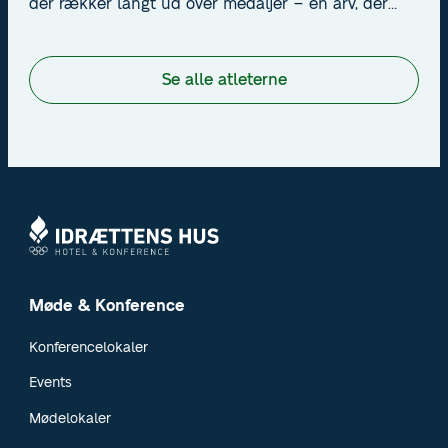
der rækker langt ud over medaljer – en arv, der
handler om perfektionisme, passion og at sætte
nye standarder.
Se alle atleterne
Møde & Konference
Konferencelokaler
Events
Mødelokaler