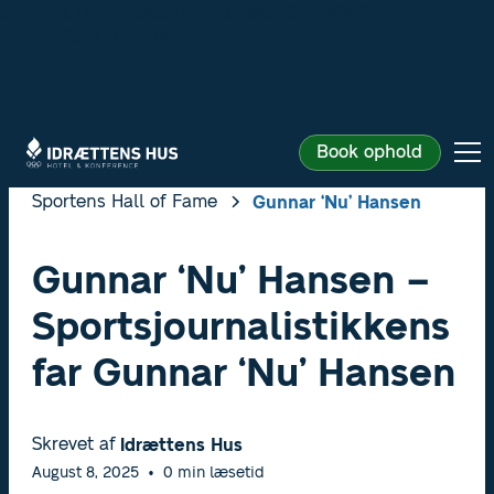
Strict-Transport-Security: max-age=31536000;
includeSubDomains
Book ophold
Sportens Hall of Fame
Gunnar ‘Nu’ Hansen
Gunnar ‘Nu’ Hansen –
Sportsjournalistikkens
far Gunnar ‘Nu’ Hansen
Skrevet af
Idrættens Hus
August 8, 2025
•
0
min læsetid