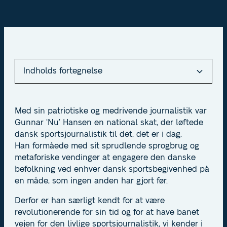
Indholds fortegnelse
Heading 2
Med sin patriotiske og medrivende journalistik var
Gunnar ‘Nu’ Hansen en national skat, der løftede
Heading 3
dansk sportsjournalistik til det, det er i dag.
Han formåede med sit sprudlende sprogbrug og
Heading 4
metaforiske vendinger at engagere den danske
befolkning ved enhver dansk sportsbegivenhed på
Heading 5
en måde, som ingen anden har gjort før.
Heading 6
Derfor er han særligt kendt for at være
revolutionerende for sin tid og for at have banet
vejen for den livlige sportsjournalistik, vi kender i