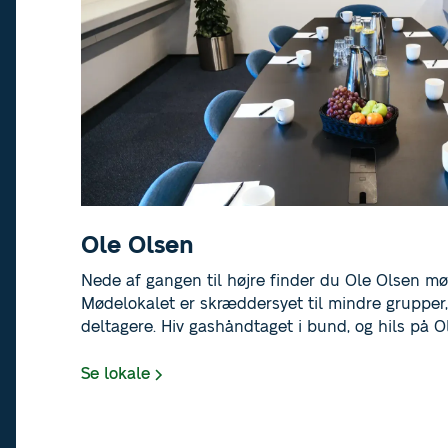
Ole Olsen
Nede af gangen til højre finder du Ole Olsen møde
Mødelokalet er skræddersyet til mindre grupper,
deltagere. Hiv gashåndtaget i bund, og hils på O
og inviter dine gæster til møde her i Idrættens H
ideelt til produktive møder, brainstorming sess
Se lokale
Brøndby - og ligesom i Speedway, hvor cyklen i
I også slippe fantasien løs.