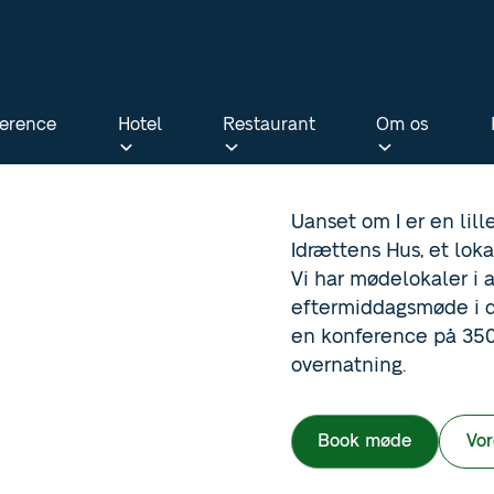
bDomains
erence
Hotel
Restaurant
Om os
erence
Hotel
Restaurant
Om os
Uanset om I er en lill
Idrættens Hus, et loka
Vi har mødelokaler i a
eftermiddagsmøde i de
en konference på 350 
overnatning.
Book møde
Vo