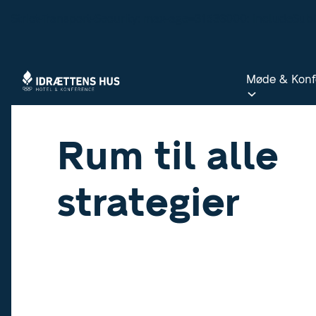
Strict-Transport-Security: max-age=31536000; includeSu
Møde & Konf
Møde & Konf
Rum til alle
strategier