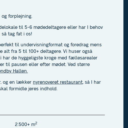
og forplejning.
ødelokale til 5-6 mødedeltagere eller har I behov
så tag fat i os!
 perfekt til undervisningformat og foredrag mens
alt fra 5 til 100+ deltagere. Vi huser også
Vi har de hyggeligste kroge med fællesarealer
r til pausen eller efter mødet. Ved større
øndby Hallen.
, og en lækker
nyrenoveret restaurant
, så I har
kal formidle jeres indhold.
2
2.500+ m