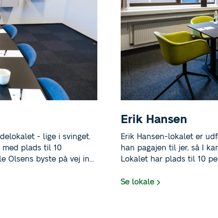
Erik Hansen
lokalet - lige i svinget.
Erik Hansen-lokalet er udf
 med plads til 10
han pagajen til jer, så I k
le Olsens byste på vej ind
Lokalet har plads til 10 per
us med fart på. Lokalet er
tale frit. Det er ofte brugt
ioner og teammøder i
teammøder. Vi står klar ve
Se lokale
kke har nogle bremser, kan
forfriskninger.