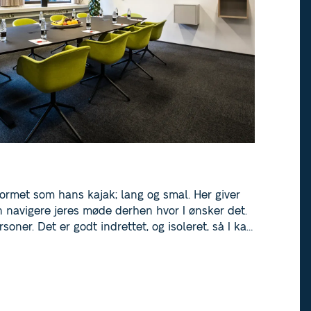
ormet som hans kajak; lang og smal. Her giver
an navigere jeres møde derhen hvor I ønsker det.
soner. Det er godt indrettet, og isoleret, så I kan
 til brainstorming, præsentationer eller
d bredden med tilråb, eller bare nogle lette