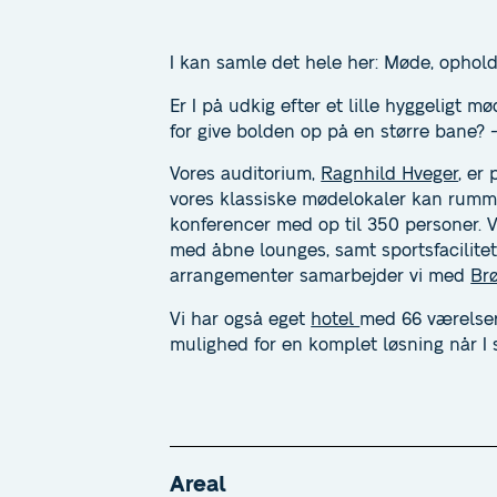
I kan samle det hele her: Møde, ophold 
Er I på udkig efter et lille hyggeligt m
for give bolden op på en større bane? - 
Vores auditorium,
Ragnhild Hveger
, er
vores klassiske mødelokaler kan rumme 
konferencer med op til 350 personer. 
med åbne lounges, samt sportsfacilitete
arrangementer samarbejder vi med
Br
Vi har også eget
hotel
med 66 værelser
mulighed for en komplet løsning når I s
Areal