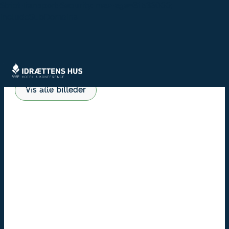
Strict-Transport-Security: max-age=31536000;
includeSubDomains
15% rabat
Vis alle billeder