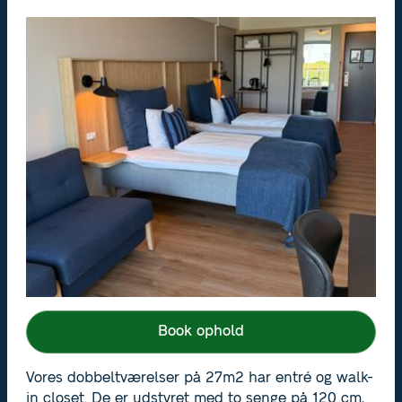
Dobbeltværelser
Hotel
Værelser
Dobbeltværelse
Komfortable
dobbeltværelser med
udsigt - inklusiv
morgenmad
8.2
baseret på 932 anmeldelser
Book ophold
Vores dobbeltværelser på 27m2 har entré og walk-
in closet. De er udstyret med to senge på 120 cm,