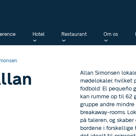
bDomains
erence
Hotel
Restaurant
Om os
erence
Hotel
Restaurant
Om os
imonsen
llan
Allan Simonsen lokale
mødelokaler, hvilket p
fodbold: El pequeño g
kan rumme op til 62 g
gruppe andre mindre 
breakaway-rooms. Loka
på taleren, og skaber 
bordene i forskellige 