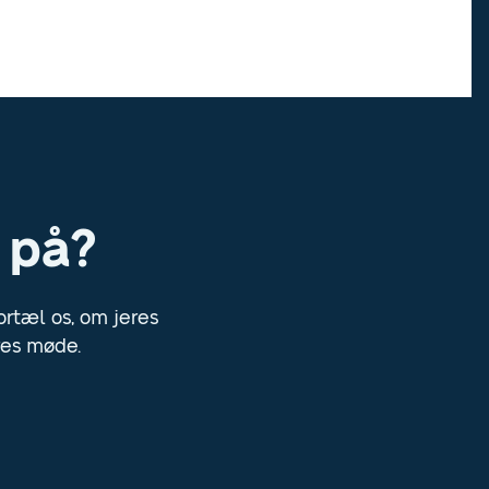
e på?
ortæl os, om jeres
res møde.