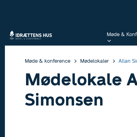
Strict-Transport-Security: max-age=31536000; includeSu
Møde & Konf
Møde & Konf
Møde & konference
Mødelokaler
Allan S
Mødelokale A
Simonsen