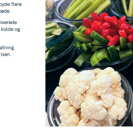
byde flere
møde.
noverede
 kolde og
atning,
isen.