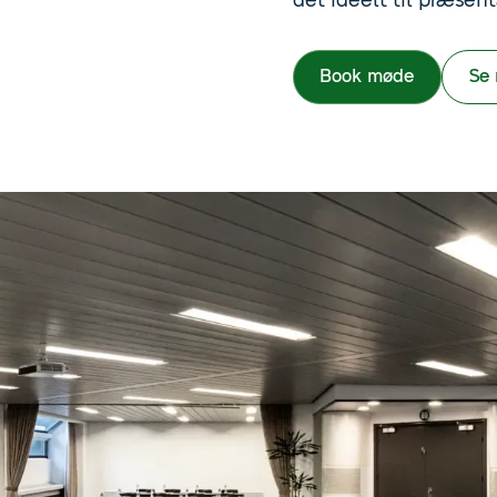
det ideelt til præsent
Book møde
Se