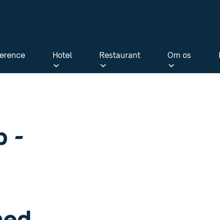
bDomains
erence
Hotel
Restaurant
Om os
erence
Hotel
Restaurant
Om os
p -
med