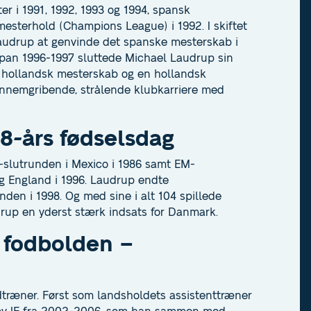
 i 1991, 1992, 1993 og 1994, spansk
mesterhold (Champions League) i 1992. I skiftet
Laudrup at genvinde det spanske mesterskab i
Japan 1996-1997 sluttede Michael Laudrup sin
t hollandsk mesterskab og en hollandsk
gennemgribende, strålende klubkarriere med
8-års fødselsdag
lutrunden i Mexico i 1986 samt EM-
 og England i 1996. Laudrup endte
nden i 1998. Og med sine i alt 104 spillede
rup en yderst stærk indsats for Danmark.
l fodbolden –
dtræner. Først som landsholdets assistenttræner