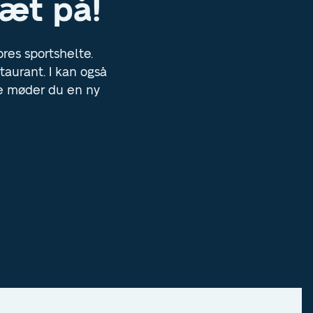
tæt på!
res sportshelte.
taurant. I kan også
e møder du en ny