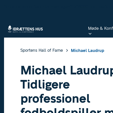
Strict-Transport-Security: max-age=31536000; includeSu
Møde & Konf
Møde & Konf
Sportens Hall of Fame
Michael Laudrup
Michael Laudru
Tidligere
professionel
fodboldspiller 