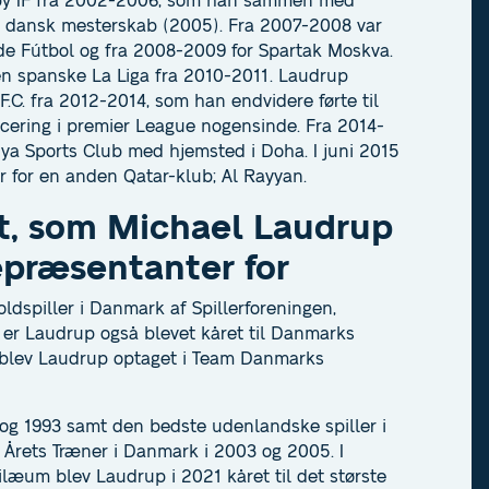
dby IF fra 2002-2006, som han sammen med
t dansk mesterskab (2005). Fra 2007-2008 var
de Fútbol og fra 2008-2009 for Spartak Moskva.
en spanske La Liga fra 2010-2011. Laudrup
F.C. fra 2012-2014, som han endvidere førte til
acering i premier League nogensinde. Fra 2014-
ya Sports Club med hjemsted i Doha. I juni 2015
 for en anden Qatar-klub; Al Rayyan.
rt, som Michael Laudrup
repræsentanter for
ldspiller i Danmark af Spillerforeningen,
 er Laudrup også blevet kåret til Danmarks
e blev Laudrup optaget i Team Danmarks
92 og 1993 samt den bedste udenlandske spiller i
 Årets Træner i Danmark i 2003 og 2005. I
læum blev Laudrup i 2021 kåret til det største