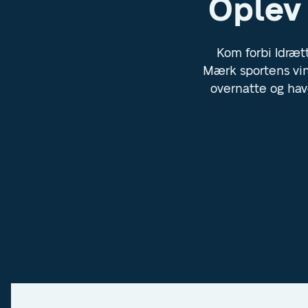
Oplev 
Kom forbi Idræt
Mærk sportens ving
overnatte og ha