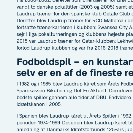
fra 2000-2002, derefter som cheftræner for Brøn
vandt to danske pokaltitler (2003 og 2005) samt e
Laudrup træner for den spanske klub Getafe Club 
Derefter blev Laudrup træner for RCD Mallorca i d
fortsatte trænerkarrieren i klubben; Swansea City A.
sejr i liga pokalturneringen og klubbens højeste pl
2015 var Laudrup træner for Qatar-klubben; Lekhwi
forlod Laudrup klubben og var fra 2016-2018 træner
Fodboldspil – en kunsta
selv er en af de fineste 
I 1982 og i 1985 blev Laudrup kåret som Årets Fodbo
Sparekassen Bikuben og Det Fri Aktuelt. Derudover
bedste spiller gennem alle tider af DBU. Endvider
Idrætskanon i 2005.
I Spanien blev Laudrup kåret til Årets Spiller i 19
perioden 1974-1999. Desuden blev Laudrup kåret til
anledning af Danmarks Idrætsforbunds 125-års jubi