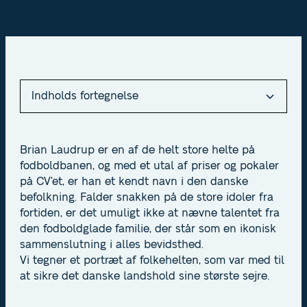
Indholds fortegnelse
Heading 2
Brian Laudrup er en af de helt store helte på
fodboldbanen, og med et utal af priser og pokaler
Heading 3
på CV’et, er han et kendt navn i den danske
befolkning. Falder snakken på de store idoler fra
Heading 4
fortiden, er det umuligt ikke at nævne talentet fra
den fodboldglade familie, der står som en ikonisk
Heading 5
sammenslutning i alles bevidsthed.
Vi tegner et portræt af folkehelten, som var med til
Heading 6
at sikre det danske landshold sine største sejre.