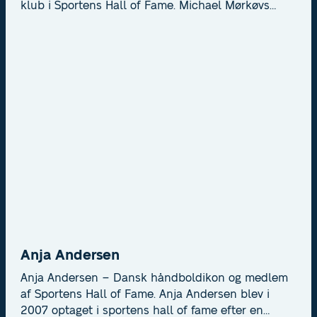
klub i Sportens Hall of Fame. Michael Mørkøvs
optagelse i Sportens Hall of Fame markerer
kulminationen på en karriere, der er unik i dansk
idræt. Foto: Lars Møller
Anja Andersen
Anja Andersen – Dansk håndboldikon og medlem
af Sportens Hall of Fame. Anja Andersen blev i
2007 optaget i sportens hall of fame efter en