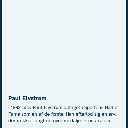
karriere med OL-guld, VM-titel og
Europamesterskab. En pioner for kreativitet og mod
i dansk håndbold.
Paul Elvstrøm
I 1992 blev Paul Elvstrøm optaget i Sportens Hall of
Fame som en af de første. Han efterlod sig en arv,
der rækker langt ud over medaljer – en arv, der
handler om perfektionisme, passion og at sætte