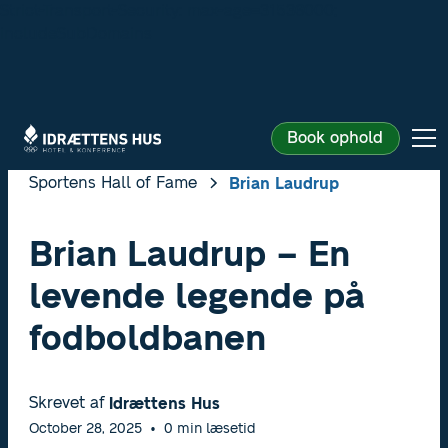
Strict-Transport-Security: max-age=31536000;
includeSubDomains
Book ophold
Sportens Hall of Fame
Brian Laudrup
Brian Laudrup – En
levende legende på
fodboldbanen
Skrevet af
Idrættens Hus
October 28, 2025
•
0
min læsetid