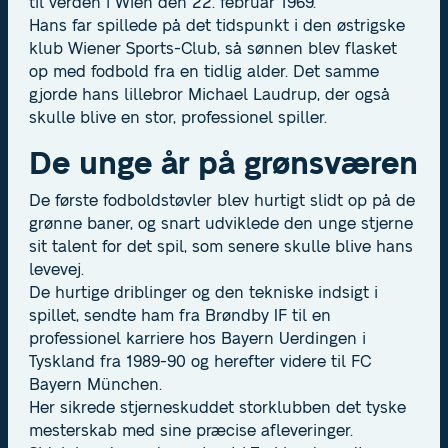
til verden i Wien den 22. februar 1969.
Hans far spillede på det tidspunkt i den østrigske
klub Wiener Sports-Club, så sønnen blev flasket
op med fodbold fra en tidlig alder. Det samme
gjorde hans lillebror Michael Laudrup, der også
skulle blive en stor, professionel spiller.
De unge år på grønsværen
De første fodboldstøvler blev hurtigt slidt op på de
grønne baner, og snart udviklede den unge stjerne
sit talent for det spil, som senere skulle blive hans
levevej.
De hurtige driblinger og den tekniske indsigt i
spillet, sendte ham fra Brøndby IF til en
professionel karriere hos Bayern Uerdingen i
Tyskland fra 1989-90 og herefter videre til FC
Bayern München.
Her sikrede stjerneskuddet storklubben det tyske
mesterskab med sine præcise afleveringer.